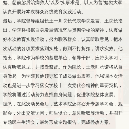
勉、惩前毖后治病救人”以及“实事求是、以人为善”勉励大家
认真开展好本次群众路线教育实践活动。
最后，学院督导组组长王一川院长代表学院发言。王院长指
出，学院将根据自身发展情况坚决贯彻学校的精神，认真做
好本次教育实践活动，努力联系群众，认真听取意见，把本
次活动的各项要求落到实处，做到不打折扣，讲求实效。他
指出，学院作为学校的基层单位，领导干部，应带头学习，
认真听取意见，并接受监督。作为院长，王老师承诺将从自
身做起，为学院其他领导班子成员做出表率。他强调本次活
动也是进一步学习落实学校十二次党代会精神的重要契机，
学院将通过活动努力查找自身问题，促进学院整体发展。
据悉，在此次动员会后，艺术学院还将召开专题学习会，观
影会，外出交流访问，师生谈心，意见听取等活动，并召开
专题民主生活会，最终形成专题报告，完成整改方案。