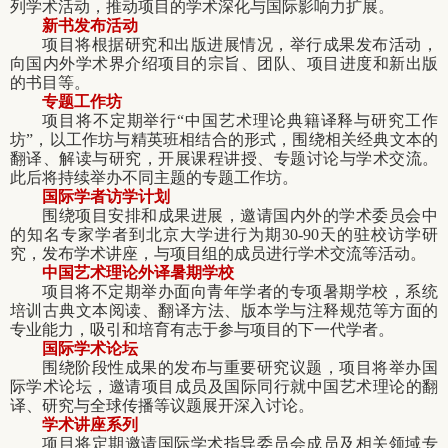
列学术活动，推动项目的学术深化与国际影响力扩展。
新书发布活动
项目将根据研究和出版进展情况，举行成果发布活动，
向国内外学术界介绍项目的宗旨、团队、项目进度和新出版
的书目等。
专题工作坊
项目将不定期举行“中国艺术理论典籍译释与研究工作
坊”，以工作坊与精英班相结合的形式，围绕相关经典文本的
翻译、解读与研究，开展课程讲授、专题讨论与学术交流。
此后将持续举办不同主题的专题工作坊。
国际学者访学计划
围绕项目安排和成果进展，邀请国内外的学术委员会中
的知名专家学者到北京大学进行为期30-90天的驻校访学研
究，发布学术讲座，与项目组的成员进行学术交流等活动。
中国艺术理论外译暑期学校
项目将不定期举办面向青年学者的专项暑期学校，系统
培训古典文本阅读、翻译方法、版本学与注释规范等方面的
专业能力，吸引和培育有志于参与项目的下一代学者。
国际学术论坛
围绕阶段性成果的发布与重要研究议题，项目将举办国
际学术论坛，邀请项目成员及国际同行就中国艺术理论的翻
译、研究与全球传播等议题展开深入讨论。
学术讲座系列
项目将定期邀请国际学术指导委员会成员及相关领域专