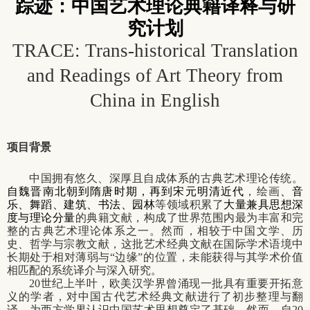
踪迹：中国艺术理论典籍译释与研
究计划
TRACE: Trans-historical Translation
and Readings of Art Theory from
China in English
项目背景
中国拥有悠久、深厚且自成体系的古典艺术理论传统。
自魏晋南北朝到隋唐时期，再到宋元明清近代
，
绘画
、音
乐、舞蹈、建筑、书法、园林
等领域积累了
大量兼具思想深
度与理论分量
的典籍文献，构成了世界范围内最为丰富和完
整的古典艺术理论体系之一
。然而，相较于中国文学、历
史、哲学与宗教文献，这批艺术经典文献在国际学术语境
中
长期处于相对薄弱与
“
边缘
”
的位置，
未能获得与其学术价值
相匹配的系统译介与深入研究。
20
世纪上半叶，欧美汉学界曾涌现一批具有重要开拓意
义的学者，对中国古代艺术经典文献进行了初步整理与翻
译，为西方学界认识中国艺术思想奠定了基础。然而，自
20