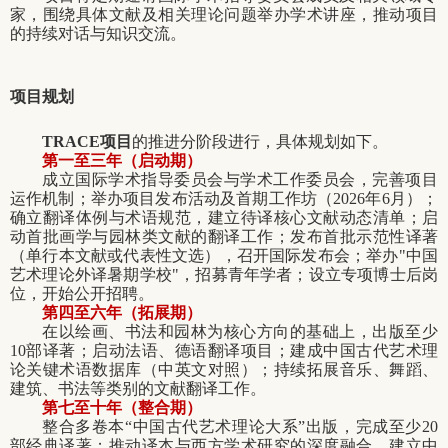
家，围绕具体文献及相关理论问题举办学术讲座，推动项目
的持续对话与知识交流。
项目规划
TRACE
项目
的推进分阶段进行，具体规划如下。
第一至三年（启动期）
成立国际学术指导委员会与学术工作委员会，完善项目
运作机制；举办项目发布活动及首期工作坊（2026年6月）；
确立翻译体例与术语规范，建立待译核心文献动态清单；启
动首批画学与园林类文献的翻译工作；发布首批示范性译著
（单行本文献或代表性文选），召开国际发布会；举办"中国
艺术理论外译暑期学校"，招募青年学者；设立专项博士后岗
位，开始公开招聘。
第四至六年（拓展期）
在以绘画、书法和园林为核心方向的基础上，出版至少
10部译著；启动法语、德语翻译项目；建成中国古代艺术理
论关键术语数据库（中英文对照）；持续拓展音乐、舞蹈、
建筑、书法等类别的文献翻译工作。
第七至十年（整合期）
整合多卷本“中国古代艺术理论大系”出版，完成至少20
部经典译著；推动译本与西方学术研究的深度融合，建立中