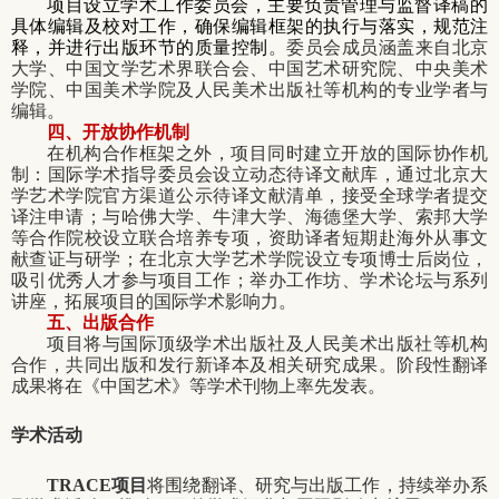
项目设立学术工作委员会，主要负责管理与监督译稿的
具体编辑及校对工作，确保编辑框架的执行与落实，规范注
释，并进行出版环节的质量控制
。委员会成员涵盖来自北京
大学、中国文学艺术界联合会、中国艺术研究院、中央美术
学院、中国美术学院及人民美术出版社等机构的专业学者与
编辑。
四、开放协作机制
在机构合作框架之外，项目同时建立开放的国际协作机
制：国际学术指导委员会设立动态待译文献库，通过北京大
学艺术学院官方渠道公示待译文献清单，接受全球学者提交
译注申请；与哈佛大学、牛津大学、海德堡大学、索邦大学
等合作院校设立联合培养专项，资助译者短期赴海外从事文
献查证与研学；在北京大学艺术学院设立专项博士后岗位，
吸引优秀人才参与项目工作；举办工作坊、学术论坛与系列
讲座，拓展项目的国际学术影响力。
五、出版合作
项目将与国际顶级学术出版社及人民美术出版社等机构
合作，共同出版和发行新译本及相关研究成果。阶段性翻译
成果将在《中国艺术》等学术刊物上率先发表。
学术活动
TRACE
项目
将围绕翻译、研究与出版工作，持续举办系