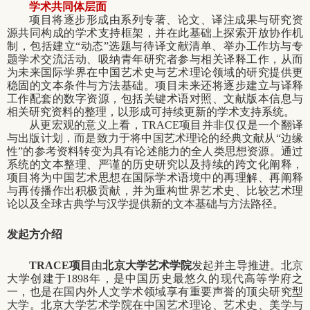
学术共同体层面
项目将逐步形成由系列专著、论文、译注成果与研究资
源共同构成的学术支持框架，并在此基础上探索开放协作机
制，包括建立“动态”选题与待译文献清单、举办工作坊与专
题学术交流活动、吸纳青年研究者参与相关译释工作，从而
为未来国际学界在中国艺术史与艺术理论领域的研究提供更
稳固的文本条件与方法基础。项目未来还将逐步建立与译释
工作配套的数字资源，包括关键术语对照、文献版本信息与
相关研究资料的整理，以形成可持续更新的学术支持系统。
从更宏观的意义上看，TRACE项目并非仅仅是一个翻译
与出版计划，而是致力于将中国艺术理论的经典文献从“边缘
性”的参考资料转变为具有论述能力的全人类思想资源。通过
系统的文本整理、严谨的历史研究以及持续的跨文化阐释，
项目将为中国艺术思想在国际学术语境中的再理解、再阐释
与再传播作出积极贡献，并为重构世界艺术史、比较艺术理
论以及全球古典学与汉学提供新的文本基础与方法路径。
发起方介绍
T
RACE
项目
由
北京大学艺术学院
发起并主导推进。北京
大学创建于
1898
年，是中国历史最悠久的现代高等学府之
一，也是在国内外人文学术领域享有重要声誉的顶尖研究型
大学。北京大学艺术学院在中国艺术理论、艺术史、美学与