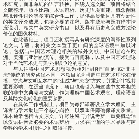
术研究，而非单纯的语言转换。围绕入选文献，项目将结合
文献整理、版本比勘、术语辨析、历史语境重建、概念阐释
与批评性讨论等多重综合性工作，提供高质量且具有创新性
的英文译介成果，包括必要的注释、版本源流与既有译本情
况说明、相关中英文研究书目，以及具有历史意义或方法论
价值的图像材料。
在此基础上，项目还将撰写具有研究深度的阐释性系列
论文与专著，将相关文本置于更广阔的全球语境中加以讨
论，包括与中国艺术理论相关的域外文献、中国理论在欧
洲、美洲与亚洲的流传、接受与再阐释，以及中国艺术理论
对于当代艺术史与美学持续争论的意义。
与以往将中国艺术思想视为相对
“
封闭
”“
自足
”
或
“
非主
流
”
传统的研究路径不同，本项目尤为强调中国艺术理论在传
播、交流与文明互鉴中的
“
生成
”
与
“
流变
”
方式，并重新审视其
重要影响。在适当情况下，项目也会引入与这些中文本相关
联的非中文典籍与文献，作为理解中国艺术观念、理论语言
及其跨文化转化的重要参照。
在具体工作机制上，项目为每部译著设立学术顾问、主
译者与学术助理三个核心岗位，以双重保障确保译文质量。
译本通常包括古文原文、详尽注释与异说考辨，重要概念辅
以汉语拼音及必要的术语辨析，力求在严谨的学术品质与跨
学科的学术可读性之间取得平衡。