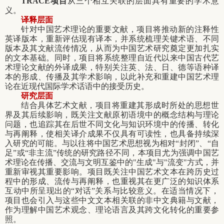
TRACE
项目
从三个相互关联的层面具有重要的学术意
义。
译释层面
针对中国艺术理论的重要文献，项目将推动新的注释性
英译版本，重新评估现有译本，并系统梳理关键术语、不同
版本及其文献流传情况，从而为中国艺术研究奠定更加扎实
的文本基础。同时，项目将系统整理自近代以来中国古代艺
术理论文献的外译成果，特别关注英、法、日、德等语种译
本的形成、传播及其学术影响，以此补充和重建中国艺术理
论在近现代国际学术话语中的接受历史。
研究层面
结合具体艺术文献，项目将重建其形成时所处的思想世
界及其后续影响，既关注文献原初语境中的概念结构与理论
问题，也追踪其在后世不同文化与知识环境中的传播、转化
与再阐释，使相关译介成果不仅具有可读性，也具备持续深
入研究的可能。与以往将中国艺术思想视为相对“封闭”、“自
足”或“非主流”传统的研究路径不同，本项目尤为强调中国艺
术理论在传播、交流与文明互鉴中的"生成"与"流变"方式，并
重新审视其重要影响。项目既关注中国艺术文本在跨历史过
程中的形成、流传与再阐释，也重视其在更广泛的知识体系
互动中所呈现出的“对话”关系与比较意义。
在适当情况下，
项目也会引入与这些中文文本相关联的非中文典籍与文献，
作为理解中国艺术观念、理论语言及其跨文化转化的重要参
照。