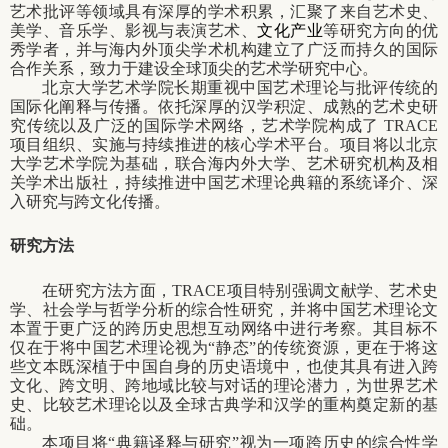
艺术批评等领域具有深厚的学术积累，汇聚了来自艺术史、
美学、音乐学、影视与表演艺术、
文化产业
等研究方向的优
秀学者，并与海内外顶尖学术机构建立了广泛而持久的国际
合作关系，致力于建设全球顶尖的艺术学研究中心。
北京大学艺术学院长期重视中国艺术理论与批评传统的
国际化阐释与传播。依托深厚的汉学积淀、成熟的艺术史研
究传统以及广泛的国际学术网络，艺术学院构成了
TRACE
项目组织、实施与持续推进的核心学术平台。项目将以北京
大学艺术学院为基础，联合海内外大学、艺术研究机构及相
关学术出版社，持续推进中国艺术理论典籍的系统译介、深
入研究与跨文化传播。
研究方法
在研究方法方面，
TRACE
项目特别强调文献学、艺术史
学、社会学与哲学分析的综合性研究，并将中国艺术理论文
本置于更广泛的跨历史思想互动网络中进行考察。其目标不
仅在于将中国艺术理论视为
“
静态
”
的传统资源，更在于将这
些文本既深植于中国自身的历史语境中，也使其具有进入跨
文化、跨文明、跨地域比较与对话的理论潜力，为世界艺术
史、比较艺术理论以及全球古典学和汉学的重构奠定新的基
础。
本项目将
“
典籍译释与研究
”
视为一项跨历史的综合性学