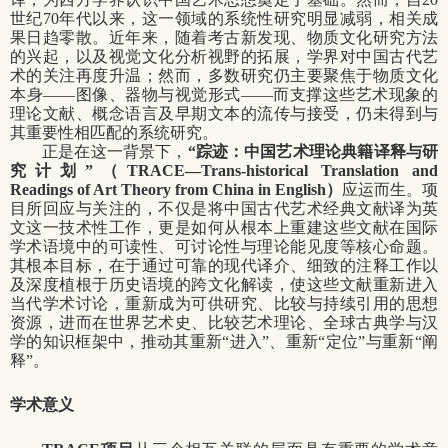
世纪
70
年代以来，这一领域的系统性研究明显减弱，相关成
果日趋零散。近年来，随着考古新发现、物质文化研究方法
的兴起，以及视觉文化分析视野的拓展，学界对中国古代艺
术的关注再度升温；然而，多数研究仍主要聚焦于物质文化
本身
——
图像、器物与视觉形式
——
而支撑这些艺术现象的
理论文献、概念语言及早期文本的流传与接受，仍未得到与
其重要性相匹配的系统研究。
正是在这一背景下，
“踪迹：中国艺术理论典籍译释与研
究计划”（
TRACE—Trans-historical Translation and
Readings of Art Theory from China in English
）
应运而生。项
目所回应与关注的，不仅是将中国古代艺术经典文献译为英
文这一技术性工作，更是如何从根本上重建这些文献在国际
学术语境中的可读性、可讨论性与理论能见度等核心命题。
其根本目标，在于通过可靠的现代译介、细致的注释工作以
及深度植根于历史语境的跨文化解读，使这些文献重新进入
当代学术讨论，重新成为可供研究、比较与持续引用的思想
资源，进而在世界艺术史、比较艺术理论、全球古典学与汉
学的知识框架中，推动其重新
“
进入
”
、重新
“
定位
”
与重新
“
阐
释
”
。
学术意义