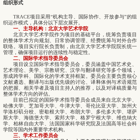
组织形式
TRACE
项目采用“机构主导、国际协作、开放参与”的组
织运作模式，具体分以下层次展开。
一、主导机构：北京大学艺术学院
北京大学艺术学院作为项目的基础平台，统筹负责项目
的整体学术方向规划、日常协调管理、经费统筹与对外合作
联络。项目实行院长负责制，由北京大学艺术学院院长统一
管理，确保项目运行的连续性与稳定性。
二、国际学术指导委员会
项目设立国际学术指导委员会，委员涵盖中国艺术史、
艺术理论、美学、宗教研究、汉学与翻译研究等多个领域，
形成跨学科、国际化的学术支持框架。委员会主要负责核心
文献遴选、翻译与出版优先级的讨论、译释体例与术语规范
的把握、相关学者及项目主持人的推荐，以及对译稿质量与
整体学术方向的评估。
目前已拟定的国际学术指导委员会成员来自北京大学、
哈佛大学、芝加哥大学、牛津大学、哥伦比亚大学、加州大
学洛杉矶分校、密歇根大学、布朗大学、多伦多大学、堪萨
斯大学、海德堡大学、索邦大学、格罗宁根大学、维也纳大
学、柏林自由大学、法国国家科学研究院及法国高等社会科
学院等国内外重要学术机构。
三、学术工作委员会