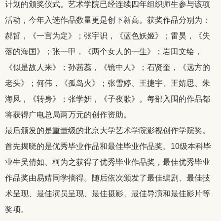
计划的颁奖仪式。艺术学院已经连续四年组织师生参与该项
活动，今年入选作品数量更是创下新高。获奖作品分别为：
郝哲，《一言为定》；张宇识，《蓝色妖姬》；雷昊，《失
落的海国》；张一甲，《两个女人的一生》；岩田文绘，
《似是故人来》；孙茜蕊，《镜中人》；石贤奎，《远方的
老头》；何伟，《孤岛火》；张雪婷、王捷宇、王婧思、朱
海凤，《转身》；张学妍，《子夜歌》。每部入围的作品都
将获得广电总局两万元的创作资助。
最后颁发的是重量级的北京大学艺术学院影视创作学院奖。
首先揭晓的是优秀毕业作品和最佳毕业作品奖。
10
级本科毕
业生吴倩如、柯为之获得了优秀毕业作品奖，最佳优秀毕业
作品奖由易婧同学摘得。随后依次颁发了最佳编剧、最佳技
术呈现、最佳演员呈现、最佳摄影、最佳导演和最佳影片等
奖项。