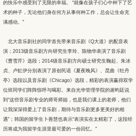
的快乐中感受到了无限的幸福。
“就像在孩子们心中种下了艺
术的种子，无论他们身在何方从事何种工作，总会让生命充
满感动。”
北大音乐剧社的同学首先带来音乐剧《
Q
大道》的配音表
演；
2013
级音乐剧方向研究生李玲、陈物华表演了音乐剧
《曹雪芹》选段；
2014
级音乐剧方向硕士研究生鞠起、朱冰
贞、卢虹伊分别表演了原创民谣《夏夜晚风》、昆曲《牡丹
亭》选段以及音乐剧《
Chicago
》选段，精彩的表演赢得双学
位班同学们阵阵惊呼与喝彩。来自光华管理学院的谢昀廷说
到“这些音乐剧专业的师哥师姐，也是我们课上的老师，他们
让我深深得爱上了音乐剧，期待与音乐剧更多更美好的相
遇”；韩国的留学生卜善慧也表示“表演实在太精彩了，这段经
历将成为我留学生涯里最可爱的一份回忆。”