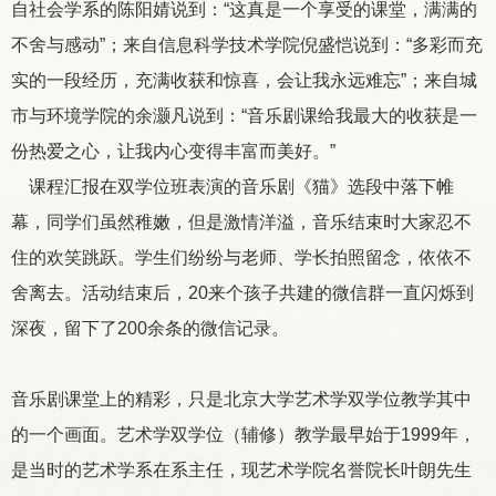
自社会学系的陈阳婧说到：“这真是一个享受的课堂，满满的
不舍与感动”；来自信息科学技术学院倪盛恺说到：“多彩而充
实的一段经历，充满收获和惊喜，会让我永远难忘”；来自城
市与环境学院的余灏凡说到：“音乐剧课给我最大的收获是一
份热爱之心，让我内心变得丰富而美好。”
课程汇报在双学位班表演的音乐剧《猫》选段中落下帷
幕，同学们虽然稚嫩，但是激情洋溢，音乐结束时大家忍不
住的欢笑跳跃。学生们纷纷与老师、学长拍照留念，依依不
舍离去。活动结束后，
20
来个孩子共建的微信群一直闪烁到
深夜，留下了
200
余条的微信记录。
音乐剧课堂上的精彩，只是北京大学艺术学双学位教学其中
的一个画面。艺术学双学位（辅修）教学最早始于
1999
年，
是当时的艺术学系在系主任，现艺术学院名誉院长叶朗先生