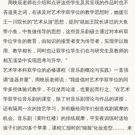
周映辰老师在介绍和点评这些学生及其呈现的作品时也不
吝溢美之词，在谈及对艺术学双学位的教学思想时，她援引
王一川院长的“艺术从游”思想，提到“就如王院长讲过的大鱼
带小鱼，中鱼做传导的思想，这些音乐剧硕士通过对本科双
学位学生的教育，由知识的接受者变为传导者，实现学以致
用、教学相长，同时也让双学位学生们在与研究生及教师的
相互濡染中实现思考与升华。”
艺术学本科双学位的必修课程《音乐剧概论与实践》一直强
调“道器并重”，周映辰老师说：“我提倡对艺术学双学位的同
学多些体验式教学，不仅坐而论道，也要起而行之。”在艺术
学双学位音乐剧的课堂，除了对音乐剧理论与作品的讲授，
还有隔周一次的技艺学习，并积极给同学们创造戏剧观摩的
机会。音乐剧《黄叶红楼》的排练观摩，平安夜训练时送给
孩子们的
20
多个苹果，课程汇报时的“猫脸”化妆造型……。来