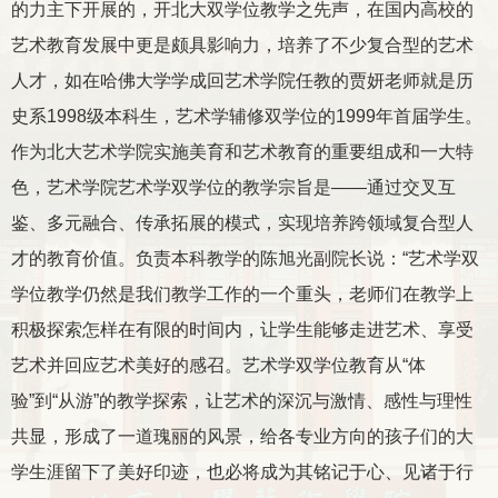
的力主下开展的，开北大双学位教学之先声，在国内高校的
艺术教育发展中更是颇具影响力，培养了不少复合型的艺术
人才，如在哈佛大学学成回艺术学院任教的贾妍老师就是历
史系
1998
级本科生，艺术学辅修双学位的
1999
年首届学生。
作为北大艺术学院实施美育和艺术教育的重要组成和一大特
色，艺术学院艺术学双学位的教学宗旨是——通过交叉互
鉴、多元融合、传承拓展的模式，实现培养跨领域复合型人
才的教育价值。负责本科教学的陈旭光副院长说：“艺术学双
学位教学仍然是我们教学工作的一个重头，老师们在教学上
积极探索怎样在有限的时间内，让学生能够走进艺术、享受
艺术并回应艺术美好的感召。艺术学双学位教育从“体
验”到“从游”的教学探索，让艺术的深沉与激情、感性与理性
共显，形成了一道瑰丽的风景，给各专业方向的孩子们的大
学生涯留下了美好印迹，也必将成为其铭记于心、见诸于行