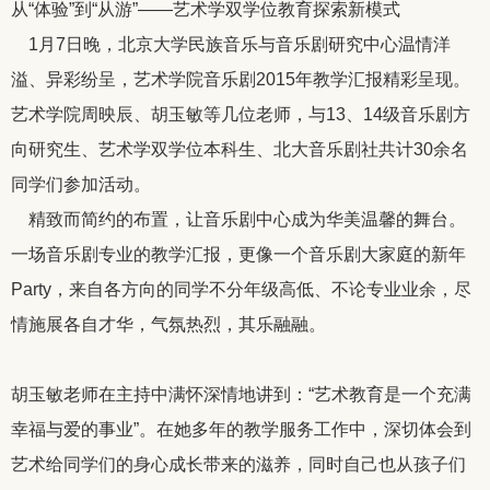
从“体验”到“从游”——艺术学双学位教育探索新模式
1
月
7
日晚，北京大学民族音乐与音乐剧研究中心温情洋
溢、异彩纷呈，艺术学院音乐剧
2015
年教学汇报精彩呈现。
艺术学院周映辰、胡玉敏等几位老师，与
13
、
14
级音乐剧方
向研究生、艺术学双学位本科生、北大音乐剧社共计
30
余名
同学们参加活动。
精致而简约的布置，让音乐剧中心成为华美温馨的舞台。
一场音乐剧专业的教学汇报，更像一个音乐剧大家庭的新年
Party
，来自各方向的同学不分年级高低、不论专业业余，尽
情施展各自才华，气氛热烈，其乐融融。
胡玉敏老师在主持中满怀深情地讲到：“艺术教育是一个充满
幸福与爱的事业”。在她多年的教学服务工作中，深切体会到
艺术给同学们的身心成长带来的滋养，同时自己也从孩子们