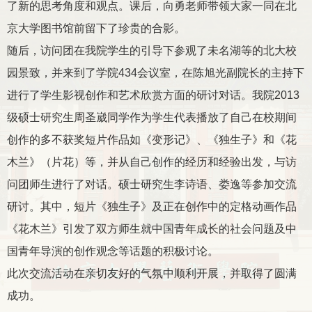
了新的思考角度和观点。课后，向勇老师带领大家一同在北
京大学图书馆前留下了珍贵的合影。
随后，访问团在我院学生的引导下参观了未名湖等的北大校
园景致，并来到了学院
434
会议室，在陈旭光副院长的主持下
进行了学生影视创作和艺术欣赏方面的研讨对话。我院
2013
级硕士研究生周圣崴同学作为学生代表播放了自己在校期间
创作的多不获奖短片作品如《变形记》、《独生子》和《花
木兰》（片花）等，并从自己创作的经历和经验出发，与访
问团师生进行了对话。硕士研究生李诗语、娄逸等参加交流
研讨。其中，短片《独生子》及正在创作中的定格动画作品
《花木兰》引发了双方师生就中国青年成长的社会问题及中
国青年导演的创作观念等话题的积极讨论。
此次交流活动在亲切友好的气氛中顺利开展，并取得了圆满
成功。