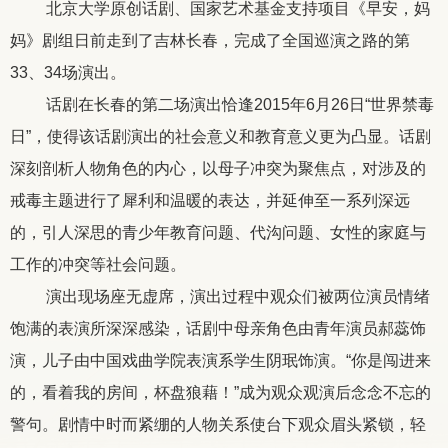
北京大学原创话剧、国家艺术基金支持项目《早安，妈
妈》剧组日前走到了吉林长春，完成了全国巡演之路的第
33
、
34
场演出。
话剧在长春的第二场演出恰逢
2015
年
6
月
26
日“世界禁毒
日”，使得该话剧演出的社会意义和教育意义更为凸显。话剧
深刻剖析人物角色的内心，以母子冲突为聚焦点，对涉及的
戒毒主题进行了犀利和温暖的表达，并延伸至一系列深远
的，引人深思的青少年教育问题、代沟问题、女性的家庭与
工作的冲突等社会问题。
演出现场座无虚席，演出过程中观众们被两位演员情绪
饱满的表演所深深感染，话剧中母亲角色由青年演员郝蕊饰
演，儿子由中国戏曲学院表演系学生阴珉饰演。“你是闯进来
的，看着我的房间，杯盘狼藉！
”
成为观众观演后念念不忘的
警句。剧情中时而紧绷的人物关系使台下观众眉头紧锁，轻