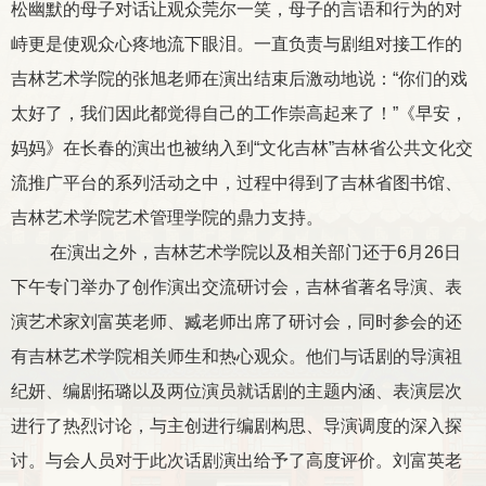
松幽默的母子对话让观众莞尔一笑，母子的言语和行为的对
峙更是使观众心疼地流下眼泪。一直负责与剧组对接工作的
吉林艺术学院的张旭老师在演出结束后激动地说：“你们的戏
太好了，我们因此都觉得自己的工作崇高起来了！
”
《早安，
妈妈》在长春的演出也被纳入到
“
文化吉林
”
吉林省公共文化交
流推广平台的系列活动之中，过程中得到了吉林省图书馆、
吉林艺术学院艺术管理学院的鼎力支持。
在演出之外，吉林艺术学院以及相关部门还于
6
月
26
日
下午专门举办了创作演出交流研讨会，吉林省著名导演、表
演艺术家刘富英老师、臧老师出席了研讨会，同时参会的还
有吉林艺术学院相关师生和热心观众
。他们与话剧的导演祖
纪妍、编剧拓璐以及两位演员就话剧的主题内涵、表演层次
进行了热烈讨论，与主创进行编剧构思、导演调度的深入探
讨。与会人员对于此次话剧演出给予了高度评价。刘富英老