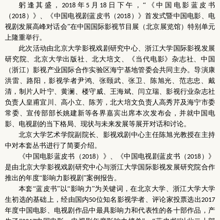
躬逢其盛，
年
月
日下午，“《中国电影蓝皮书
2018
5
18
（
）》、《中国电视剧蓝皮书（
）》首发式暨中国电影、电
2018
2018
视剧发展高峰对话会”在中国国际影视节目展（北京展览馆）特别单元
上隆重举行。
此次活动由北京大学影视戏剧研究中心、浙江大学国际影视发展
研究院、北京大学出版社、北大培文、《当代电影》杂志社、中国
（浙江）影视产业国际合作实验区海宁基地管委会共同主办。导演康
洪雷、路阳，影视学者尹鸿、张颐武、张卫、陈旭光、范志忠、戴
清，制片人叶宁、黄澜、楼守威、王海斌、闫立瑞、影视行业杂志社
负责人皇甫宜川、高小立、陈芳，北大培文负责人高秀芹及海宁市委
常委、宣传部部长姚建新等各界嘉宾出席本次发布会，并就中国电
影、电视剧的当下格局、现状与未来发展等展开对话和讨论。
北京大学艺术学院副院长、影视戏剧中心主任陈旭光教授在主持
中对本套丛书进行了简要介绍。
《中国电影蓝皮书（
）》、《中国电视剧蓝皮书（
）》
2018
2018
是由北京大学影视戏剧研究中心与浙江大学国际影视发展研究院合作
推出的年度“影响力影视剧”案例报告。
本套“蓝皮书”以“影响力”为关键词，在北京大学、浙江大学大学
生初选的基础上，经由国内
位知名影视学者、评论家投票选出
50
2017
年度中国电影、电视剧作品中最具影响力和代表性的各十部作品，产