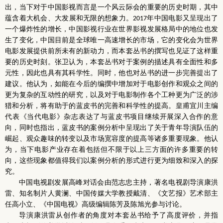
出，当下对于中国影视而言是一个风云际会的重要的历史时期，其中
蕴含着大机会、大发展和无限的想象力。
年中国电影又呈现出了
2017
一个爆炸性的增长，中国影视行业在世界影视发展格局中的地位也发
生了变化，中国目前是全球唯一高速增长的市场，它的变化会为世界
电影发展提供前所未有的新动力，而本套丛书的撰写也见证了这样重
要的历史时刻。张卫认为，本套丛书对于案例的描述具有全面性和多
元性，因此也具有其科学性。同时，他也对丛书的进一步完善提出了
建议。他认为，如能在今后的编撰中增加对于电影创作和观众之间的
更为复杂的互动性的研究，以及对于电影制作各个工种更为广泛的涉
猎和分析，将有助于的蓝皮书的完善和科学性的提高。皇甫宜川主编
代表《当代电影》杂志表达了与蓝皮书项目继续开展深入合作的意
向，同时也指出，蓝皮书的案例分析中呈现出了关于青年导演队伍的
崛起、观众趣味的转变以及市场宽容度的提高等诸多重要现象。他认
为，当下电影产业存在着包括但不限于以上三方面的许多重要的转
向，这些现象都值得我们以案例分析的形式进行更为细致和深入的探
究。
中国电视剧发展高峰对话会由范志忠主持，著名电视剧导演康洪
雷、知名制片人黄澜、中国传媒大学教授戴清、《文艺报》艺术部主
任高小立、《中国电视》高级编辑陈芳及陈旭光参与讨论。
导演康洪雷从创作者的角度对本套丛书给予了高度评价，并指