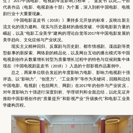
生了“
中国电影、电视剧年度影响力榜单”。“蓝皮书”以此二十部
2017
代表作品（电影、电视剧各十部）为个案，深入剖析中国电影、电视
剧行业十大重要现象。
《中国电影蓝皮书（
）》秉持多元开放的标准，反映出新主
2018
流文化的强力建构、现实与历史题材的曲线突破、中国电影新力量的
崛起，以及“电影工业美学”建构的理论自觉等
年中国电影发展的
2017
美学趋向、文化症候与产业状况。
现实主义精神回归、反腐剧与历史剧、都市情感剧、谍战剧等类
型叙事的新探索、网络剧的精品化，以及网台互动的播出模式等中国
电视剧创作从数量增长转型为质量增长过程中的特色与症候则集中体
现在《中国电视剧蓝皮书（
）》入选的十部影视作品案例中。
2018
总之，两家单位联合发起的年度影响力电影、影响力电视剧十强
评选。以“影响力”、“创意力”、“工业美学”等作为关键词，回顾和总结
中国电影、电视剧（包括网大、网剧）在
年的创作与产业状况，
2017
对年度影响力十强进行深度剖析、学理研判和全面总结，以此见证并
推助中国影视创作的“质量提升”和影视产业“升级换代”和电影工业美
学建构历程。