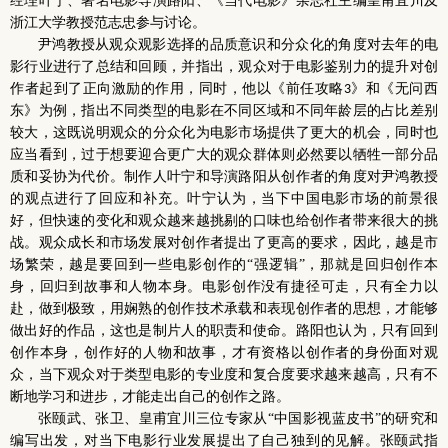
经理叶宁、著名电影导演路阳、《当代电影》杂志社主编皇甫宜川及
浙江大学教授范志忠参与讨论。
尹鸿教授从观众观影选择的品质意识和分众化的角度对去年的电
影行业进行了总结和回顾，并指出，观众对于电影鉴别力的提升对创
作者起到了正向激励的作用，同时，他以《前任攻略
》和《无问西
3
东》为例，指出不同类型的电影在不同区域和不同年龄层的占比差别
较大，这既说明观众的分众化为电影市场提供了更大的机会，同时也
应当看到，过于想要迎合更广大的观众群体则必然要以牺牲一部分品
质和妥协为代价。制作人叶宁和导演路阳从创作者的角度对尹鸿教授
的观点进行了回应和补充。叶宁认为，当下中国电影市场的前景很
好，但快速的变化和观众越来越挑剔的口味也给创作者带来很大的挑
战。观众成长和市场发展对创作者提出了更高的要求，因此，越是市
场繁荣，越是要回到一些电影创作的“强逻辑”，那就是回归创作本
身，回归到故事和人物本身。电影创作没有捷径可走，只有全力以
赴，做到极致，用娴熟的创作技术承载和表现创作者的思想，才能够
做出好的作品，这也是制片人的职责和使命。路阳也认为，只有回到
创作本身，创作好的人物和故事，才有资格以创作者的身份面对观
众，当下观众对于类型电影的专业度和复合度要求越来越高，只有不
断地学习和进步，才能走出自己的创作之路。
张颐武、张卫、皇甫宜川三位专家从“中国影视蓝皮书”的研究和
编写出发，对当下电影行业发展提出了自己独到的见解。张颐武指