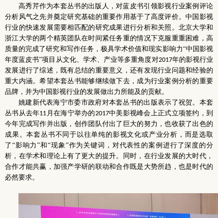
高秀芹作为本套丛书的出版人，对蓝皮书引领影视行业案例评论
分析风气之先并奠定研究基础的重要作用基于了高度评价。中国影视
行业的快速发展需要相匹配的研究成果进行分析和关照。北京大学和
浙江大学的两个精英团队在时间紧任务重的情况下克服重重困难，高
质量的完成了研究和写作任务，极具学术价值和现实影响力“中国影视
年度蓝皮书”项目从文化、学术、产业等多重角度对
年的影视行业
2017
发展进行了综述，既有总结的重要意义，还有发现行业问题和经验的
重大内涵。希望本套丛书能够继续做下去，成为行业案例分析的重要
品牌，并为中国影视行业的发展做出力所能及的贡献。
姚建新代表海宁市委市政府对本套丛书的出版表示了祝贺。本套
丛书从去年
月在海宁举办的
中美影视峰会上正式立项签约，到
11
2017
今年完成写作并出版，创作团队付出了巨大的努力，也收获了出色的
成果。本套丛书不同于以往单纯的影视文化或产业分析，而是选取
了“影响力”和“现象”作为关键词，对代表性的案例进行了深度的分
析，在学术和理论上有了更大的提升。同时，在行业发展的大时代，
合作才能共赢，加强产学研的联动和合作既是大势所趋，也是时代的
必然要求。