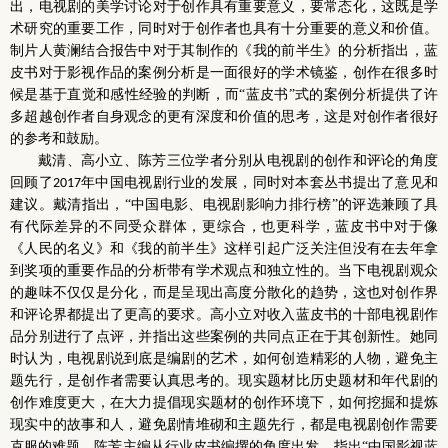
出，电视剧的美学讨论对于创作具有重要意义，要常态化，这既是学
术研究的重要工作，同时对于创作者也具有十分重要的意义和价值。
制片人黄澜结合报告中对于其制作的《我的前半生》的分析指出，蓝
皮书对于影视作品的案例分析是一面很好的学术镜鉴，创作在很多时
候是基于直觉和感性经验的判断，而“蓝皮书”式的案例分析提供了许
多超越创作者自身观念的更有深度和价值的思考，这是对创作者很好
的参考和鼓励。
戴清、高小立、陈芳三位学者分别从电视剧的创作和评论的角度
回顾了
年中国电视剧行业的发展，同时对本套丛书提出了意见和
2017
建议。戴清指出，“中国电影、电视剧影响力排行榜”的评选兼顾了具
有代际差异的不同受众群体，更综合，也更科学，蓝皮书中对于像
《人民的名义》和《我的前半生》这样引起广泛关注但没有在去年拿
到奖项的重要作品的分析带有学术观点和独立性的。当下电视剧观众
的趣味不仅仅是分化，而是呈现出高度分散化的趋势，这也对创作界
和评论界都提出了更高的要求。高小立对收入蓝皮书的十部电视剧作
品分别进行了点评，并指出这些案例的共同点正在于其创新性。她同
时认为，电视剧说到底是编剧的艺术，如何创造精彩的人物，避免主
题先行，是创作者需要认真思考的。现实题材比历史题材和年代剧的
创作难度更大，在大力提倡现实题材的创作环境下，如何挖掘和提炼
现实中的故事和人，避免剧情堆砌和主题先行，都是电视剧创作需要
克服的难题。陈芳主编从行业皮书编撰的角度出发，指出“中国影视蓝