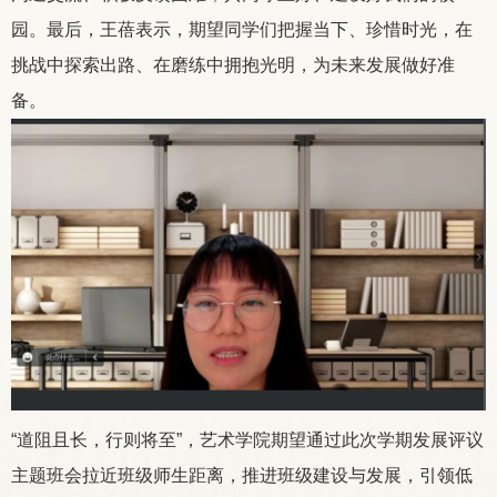
园。最后，王蓓表示，期望同学们把握当下、珍惜时光，在
挑战中探索出路、在磨练中拥抱光明，为未来发展做好准
备。
“道阻且长，行则将至”，艺术学院期望通过此次学期发展评议
主题班会拉近班级师生距离，推进班级建设与发展，引领低