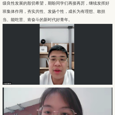
级良性发展的殷切希望，期盼同学们再接再厉，继续发挥好
班集体作用，夯实共性、发扬个性，成长为有理想、敢担
当、能吃苦、肯奋斗的新时代好青年。