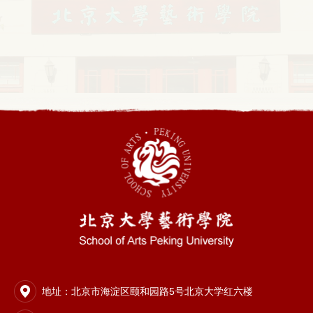
地址：北京市海淀区颐和园路5号北京大学红六楼