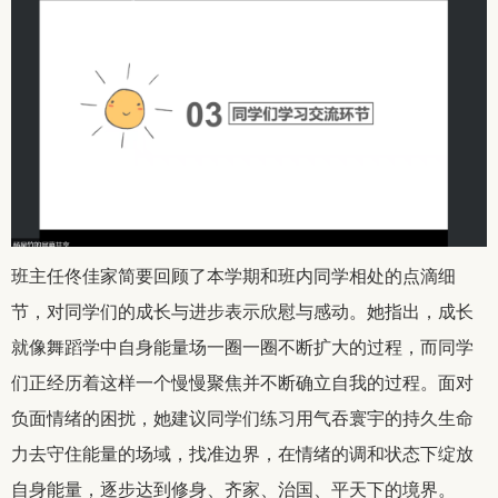
班主任佟佳家简要回顾了本学期和班内同学相处的点滴细
节，对同学们的成长与进步表示欣慰与感动。她指出，成长
就像舞蹈学中自身能量场一圈一圈不断扩大的过程，而同学
们正经历着这样一个慢慢聚焦并不断确立自我的过程。面对
负面情绪的困扰，她建议同学们练习用气吞寰宇的持久生命
力去守住能量的场域，找准边界，在情绪的调和状态下绽放
自身能量，逐步达到修身、齐家、治国、平天下的境界。