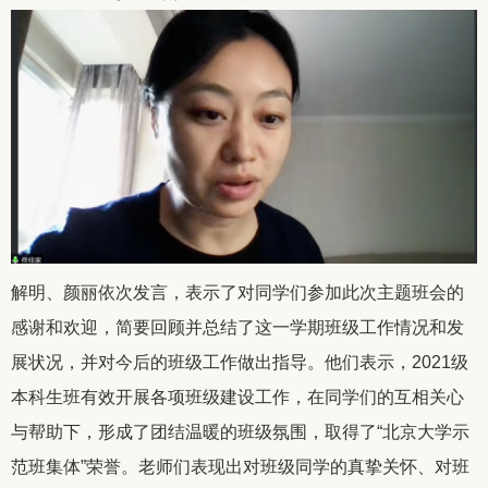
解明、颜丽依次发言，表示了对同学们参加此次主题班会的
感谢和欢迎，简要回顾并总结了这一学期班级工作情况和发
展状况，并对今后的班级工作做出指导。他们表示，2021级
本科生班有效开展各项班级建设工作，在同学们的互相关心
与帮助下，形成了团结温暖的班级氛围，取得了“北京大学示
范班集体”荣誉。老师们表现出对班级同学的真挚关怀、对班