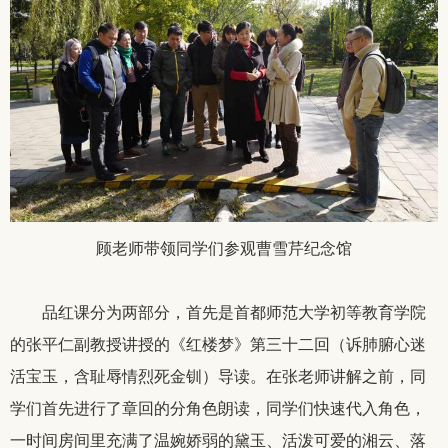
顾老师带领同学们参观曹雪芹纪念馆
品红课分为两部分，首先是首都师范大学初等教育学院
的张平仁副教授讲授的《红楼梦》第三十二回（诉肺腑心迷
活宝玉，含耻辱情烈死金钏）导读。在张老师讲解之前，同
学们首先进行了章回的分角色朗读，同学们快速代入角色，
一时间房间里充满了温婉娇弱的黛玉、活泼可爱的湘云、落