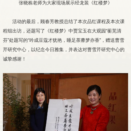
张晓栋老师为大家现场展示经龙装《红楼梦》
活动的最后，顾春芳教授总结了本次品红课程及本次课
程组出访，还题写了《红楼梦》中贾宝玉在大观园“蘅芜清
芬”处题写的“吟成豆蔻才犹艳，睡足荼蘼梦亦香”，赠送曹雪
芹研究中心，以纪念今日雅集，并表达对曹雪芹研究中心的
诚挚感谢！