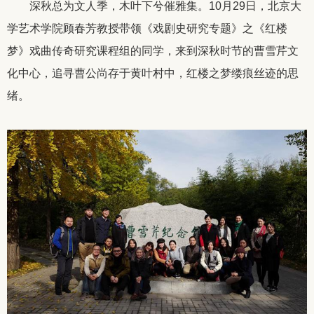
深秋总为文人季，木叶下兮催雅集。10月29日，北京大
学艺术学院顾春芳教授带领《戏剧史研究专题》之《红楼
梦》戏曲传奇研究课程组的同学，来到深秋时节的曹雪芹文
化中心，追寻曹公尚存于黄叶村中，红楼之梦缕痕丝迹的思
绪。