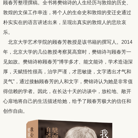
顾春芳整理撰稿。全书将樊锦诗的人生经历与敦煌的历史、
敦煌的文保工作串连，将个人的生命史和敦煌的变迁史通过
朴实实在的语言讲述出来，呈现出真实的敦煌人的悲欣哀
乐。
北京大学艺术学院的顾春芳教授是该书籍的撰写人。2014
年，北京大学的几位教授考察莫高窟时，樊锦诗与顾春芳一
见如故。樊锦诗称顾春芳“博学多才、能文能诗，学术造诣深
厚，天赋悟性很高，治学严谨，才思敏捷，文字透出才气和
灵气”，通过接触顾春芳的人和文字，樊锦诗认为她是非常值
得信赖的学者。因此，在长达十天的访谈中，放松地、敞开
心扉地将自己的生活描述给她，给予了顾春芳极大的信任和
创作自由。