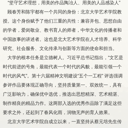
“坚守艺术理想，用美的作品陶冶人、用美的人品感染人”
顾春芳和陈宇都有一个共同的身份：北京大学艺术学院教
授。这个身份赋予了他们三重的共性：兼容并包、思想自由
的学者，爱岗敬业、教书育人的师者，中华文化的传播者和
中国故事的讲述者。这也是北大艺术学院在人才培养、科学
研究、社会服务、文化传承与创新等方面的使命和担当。
大学的根本任务是立德树人。习近平总书记指出，“文艺是
时代前进的号角，最能代表一个时代的风貌，最能引领一个
时代的风气”。第十六届精神文明建设“五个一工程” 评选强调
参评作品要体现正确导向，坚持质量第一、双效统一，具有
广泛影响力，确保优中选优，推选出思想精深、艺术精湛、
制作精良的精品力作。这两部入选的优秀作品除了满足这些
要求之外，还起到了春风化雨，润物无声的育人效果。
北京大学艺术学院自成立以来，一直坚持从蔡元培先生传