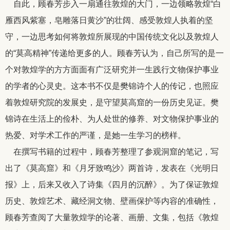
自此，顾春芳步入一扇通往敦煌的大门，一边领略敦煌“白
雁西风紫塞，皂雕落日黄沙”的壮阔、感受敦煌人执着的坚
守，一边思考如何将敦煌所展现的中国传统文化以及敦煌人
的“莫高精神”传递给更多的人。顾春芳认为，自己所写的是一
个对敦煌学的方方面面有广泛研究并一生践行文物保护事业
的学者的心灵史。这本书不仅是樊锦诗个人的传记，也照应
着敦煌研究院的发展史，是守望莫高窟的一份历史见证。樊
锦诗在生活上的俭朴、为人处世的修养、对文物保护事业的
热爱、对学术工作的严谨，是她一生学习的榜样。
在撰写书籍的过程中，顾春芳整理了参观洞窟的笔记，写
出了《莫高窟》和《月牙致鸣沙》两首诗，发表在《光明日
报》上，后来又收入了诗集《四月的沉醉》。为了保证敦煌
历史、敦煌艺术、藏经洞文物、壁画保护等内容的准确性，
顾春芳查阅了大量敦煌学的论著、画册、文集，包括《敦煌