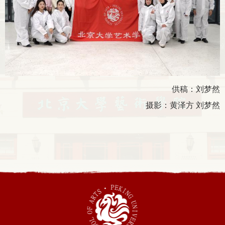
供稿：刘梦然
摄影：黄泽方 刘梦然