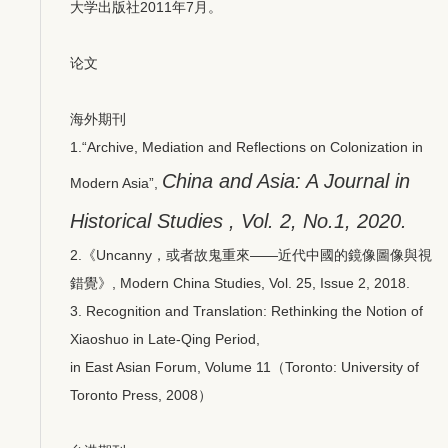
大学出版社2011年7月。
论文
海外期刊
1.“Archive, Mediation and Reflections on Colonization in
China and Asia: A Journal in
Modern Asia”,
Historical Studies , Vol. 2, No.1, 2020.
2.《Uncanny，或者故鬼重來——近代中國的鏡像圖像與視
錯覺》, Modern China Studies, Vol. 25, Issue 2, 2018.
3. Recognition and Translation: Rethinking the Notion of
Xiaoshuo in Late-Qing Period,
in East Asian Forum, Volume 11（Toronto: University of
Toronto Press, 2008）