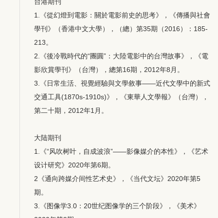
台港期刊
1.《從幻燈到電影：關於電影前史的思考》，《傳播與社會
學刊》（香港中文大學），（總）第35期（2016）：185-
213。
2.《後冷戰時代的“團圓”：大陸電影中的台灣故事》，《電
影欣賞學刊》（台灣），總第16期，2012年8月。
3.《日常生活、視覺經驗與文學敘事——近代文學中的新式
交通工具(1870s-1910s)》，《東華人文學報》（台灣），
第二十期，2012年1月。
大陆期刊
1.《“风吹树叶，自成波浪”——影像媒介的本性》，《艺术
设计研究》2020年第6期。
2《通向跨媒介间性艺术史》，《当代文坛》2020年第5
期。
3.《图像学3.0：20世纪图像学的三个阶段》，《美术》