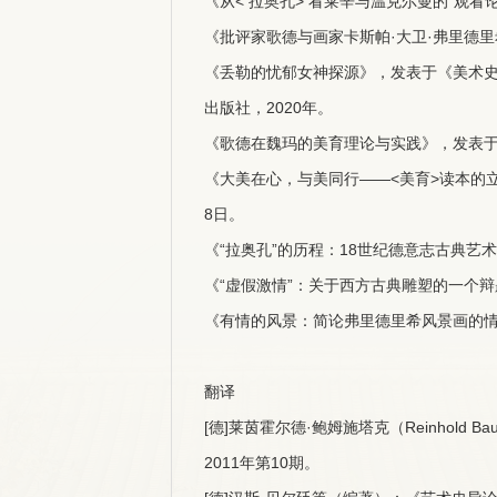
《从< 拉奥孔> 看莱辛与温克尔曼的“观看
《批评家歌德与画家卡斯帕·大卫·弗里德里
《丢勒的忧郁女神探源》，发表于《美术史
出版社，2020年。
《歌德在魏玛的美育理论与实践》，发表于
《大美在心，与美同行——<美育>读本的立
8日。
《“拉奥孔”的历程：18世纪德意志古典艺
《“虚假激情”：关于西方古典雕塑的一个辩
《有情的风景：简论弗里德里希风景画的情性
翻译
[德]莱茵霍尔德·鲍姆施塔克（Reinhold
2011年第10期。