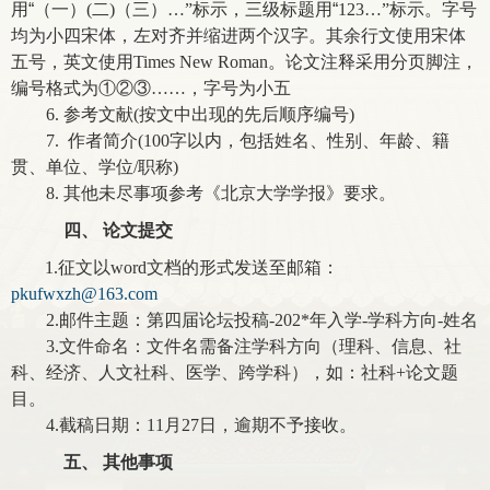
用
“
（一）(二)（三）…”标示，三级标题用
“
123…”
标示。字号
均为小四宋体，左对齐并缩进两个汉字。其余行文使用宋体
五号，英文使用Times New Roman。论文注释采用分页脚注，
编号格式为①②③……，字号为小五
6.
参考文献(按文中出现的先后顺序编号)
7.
作者简介(100字以内，包括姓名、性别、年龄、籍
贯、单位、学位/职称)
8.
其他未尽事项参考《北京大学学报》要求。
四、
论文提交
1.
征文以word文档
的形式发送至邮箱：
pkufwxzh@163.com
2.
邮件主题：第四届论坛投稿-202*年入学-学科方向-姓名
3.
文件命名：文件名需备注学科方向（理科、信息、社
科、经济、人文社科、医学、跨学科），如：社科+论文题
目。
4.
截稿日期：11月27日，逾期不予接收。
五、
其他事项