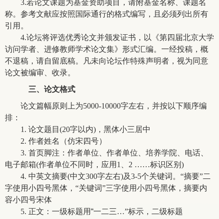
3.
若论文课题为基金资助项目，请附基金名称、课题名
称。参考文献应按照国际通行的格式编写，且必须列出所有
引用。
4.
论坛将评选优秀论文并颁发证书，以《第四届北京大学
访问学者、进修教师学术论文集》形式汇编。一经投稿，概
不退稿，请自留底稿。凡未向论坛作特殊声明者，视为同意
论文被编审、收录。
三、
论文格式
论文篇幅原则上为5000-10000字左右，并按以下顺序编
排：
1.
论文题目(20字以内)，黑体小三居中
2.
作者姓名（仿宋四号）
3.
首页脚注：作者单位、作者单位、培养学院、电话、
电子邮箱(作者单位不同时，应用1、2 ……标识区别)
4.
中英文摘要(中文300字左右)及3-5个关键词。“摘要”二
字使用小四号黑体，“关键词”三字使用小四号黑体，摘要内
容小四号宋体
5.
正文：一级标题用
“
一二三…”标示，二级标题