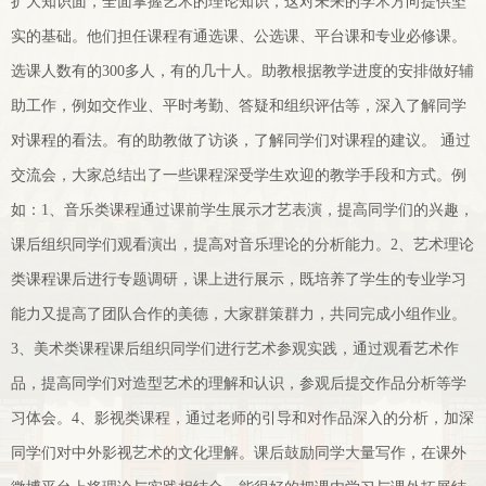
扩大知识面，全面掌握艺术的理论知识，这对未来的学术方向提供坚
实的基础。他们担任课程有通选课、公选课、平台课和专业必修课。
选课人数有的300多人，有的几十人。助教根据教学进度的安排做好辅
助工作，例如交作业、平时考勤、答疑和组织评估等，深入了解同学
对课程的看法。有的助教做了访谈，了解同学们对课程的建议。 通过
交流会，大家总结出了一些课程深受学生欢迎的教学手段和方式。例
如：1、音乐类课程通过课前学生展示才艺表演，提高同学们的兴趣，
课后组织同学们观看演出，提高对音乐理论的分析能力。2、艺术理论
类课程课后进行专题调研，课上进行展示，既培养了学生的专业学习
能力又提高了团队合作的美德，大家群策群力，共同完成小组作业。
3、美术类课程课后组织同学们进行艺术参观实践，通过观看艺术作
品，提高同学们对造型艺术的理解和认识，参观后提交作品分析等学
习体会。4、影视类课程，通过老师的引导和对作品深入的分析，加深
同学们对中外影视艺术的文化理解。课后鼓励同学大量写作，在课外